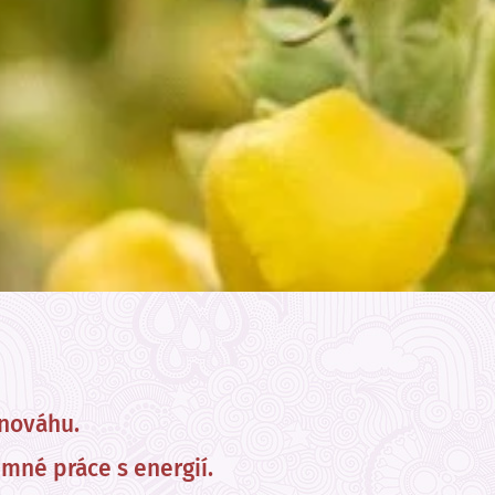
vnováhu.
emné práce s energií.