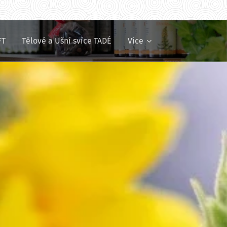
FT
Tělové a Ušní svíce TADÉ
Více