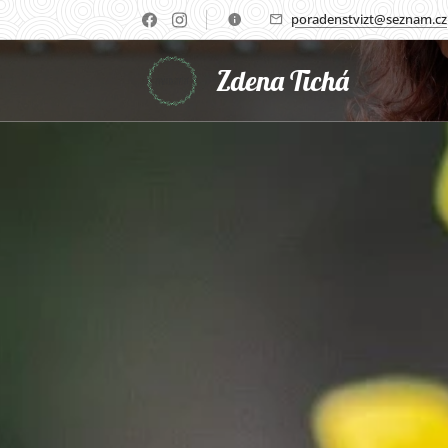
poradenstvizt@seznam.cz
Zdena Tichá