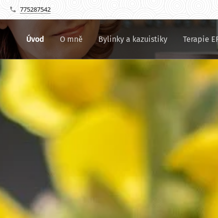
775287542
Úvod
O mně
Bylinky a kazuistiky
Terapie E